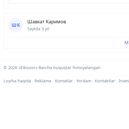
Шавкат Каримов
Ш К
Saytda
3 yil
Mu
© 2026 «Elbozor» Barcha huquqlar himoyalangan
Loyiha haqida
Reklama
Xizmatlar
Yordam
Kontaktlar
Inves