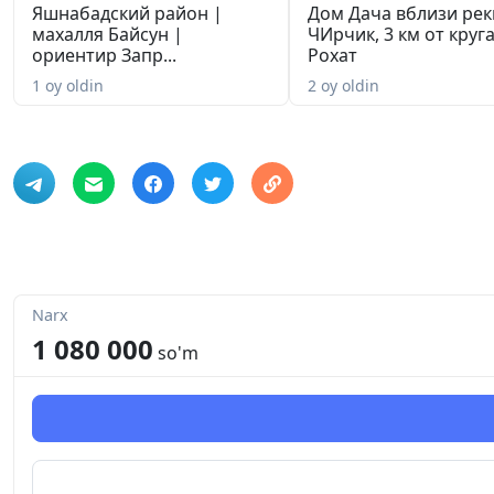
Яшнабадский район |
Дом Дача вблизи рек
махалля Байсун |
ЧИрчик, 3 км от круг
ориентир Запр...
Рохат
1 oy oldin
2 oy oldin
Narx
1 080 000
so'm