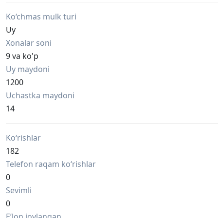
Ko‘chmas mulk turi
Uy
Xonalar soni
9 va ko'p
Uy maydoni
1200
Uchastka maydoni
14
Ko‘rishlar
182
Telefon raqam ko‘rishlar
0
Sevimli
0
Eʼlon joylangan