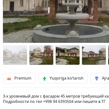
Premium
Yuqoriga ko‘tarish
Ajra
3-х уровневый дом с фасадом 45 метров требующий капи
Подробности по тел +998 94 6393504 или пишите в ТГ