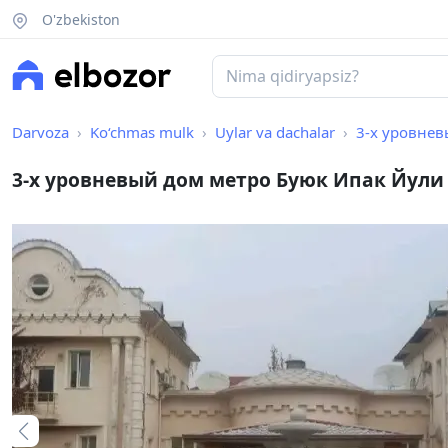
O'zbekiston
Darvoza
Ko‘chmas mulk
Uylar va dachalar
3-х уровнев
3-х уровневый дом метро Буюк Ипак Йули