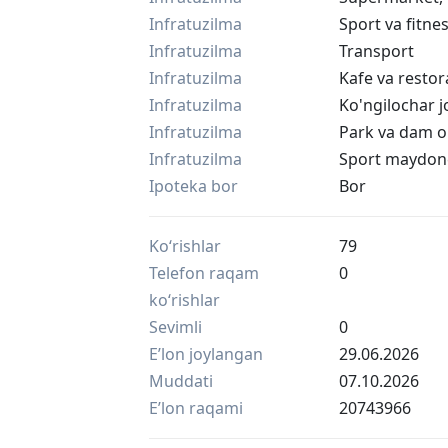
Infratuzilma
Sport va fitne
Infratuzilma
Transport
Infratuzilma
Kafe va restor
Infratuzilma
Ko'ngilochar j
Infratuzilma
Park va dam o
Infratuzilma
Sport maydon
Ipoteka bor
Bor
Ko‘rishlar
79
Telefon raqam
0
ko‘rishlar
Sevimli
0
Eʼlon joylangan
29.06.2026
Muddati
07.10.2026
Eʼlon raqami
20743966