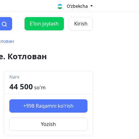
O‘zbekcha
Eʼlon joylash
Kirish
тлован
е. Котлован
Narx
44 500
so'm
+998
Raqamni ko‘rish
Yozish