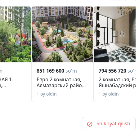
m
851 169 600
so'm
794 556 720
so'm
АЯ 1
Евро 2 комнатная,
2 комнатная, Ев
,
Алмазарский район,
Яшнабадский ра
кий район,
круг Джоми.
Фаргона йули...
1 oy oldin
1 oy oldin
Shikoyat qilish