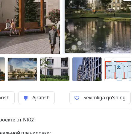
arish
Ajratish
Sevimliga qo‘shing
роекте от NRG!
деальной планировки;