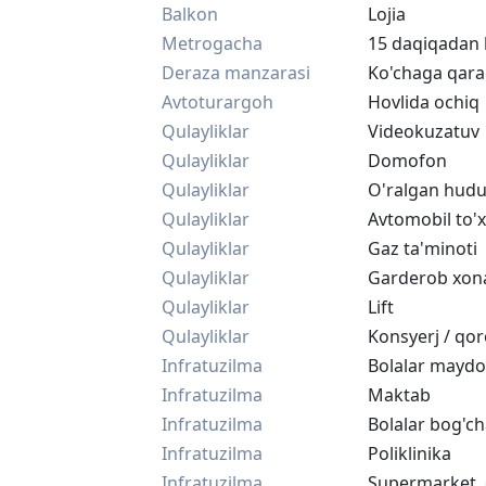
Balkon
Lojia
Metrogacha
15 daqiqadan 
Deraza manzarasi
Ko'chaga qar
Avtoturargoh
Hovlida ochiq
Qulayliklar
Videokuzatuv
Qulayliklar
Domofon
Qulayliklar
O'ralgan hud
Qulayliklar
Avtomobil to'x
Qulayliklar
Gaz ta'minoti
Qulayliklar
Garderob xon
Qulayliklar
Lift
Qulayliklar
Konsyerj / qor
Infratuzilma
Bolalar maydo
Infratuzilma
Maktab
Infratuzilma
Bolalar bog'ch
Infratuzilma
Poliklinika
Infratuzilma
Supermarket, 