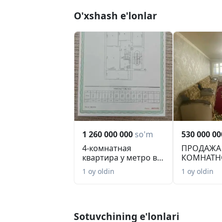
O'xshash e'lonlar
1 260 000 000
so'm
530 000 00
4-комнатная
ПРОДАЖА
квартира у метро в
КОМНАТН
Мирзо-Улугбекском
КВАРТИРЫ
1 oy oldin
1 oy oldin
р...
Sotuvchining e'lonlari