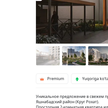
Premium
Yuqoriga ko‘t
Уникальное предложение в свежем п
Яшнабадский район (Круг Рохат).
Просторная 2-комнатная квартира и