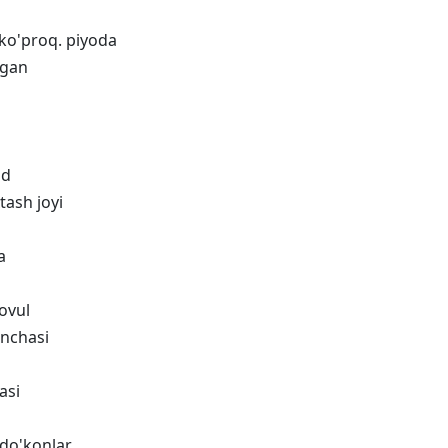
ko'proq. piyoda
agan
ud
tash joyi
a
ovul
nchasi
asi
do'konlar