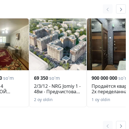
0
so'm
69 350
so'm
900 000 000
so'm
 4
2/3/12 - NRG Jomiy 1 -
Продаётся квар
ОЙ
48м - Предчистовая
2х переделанная
!
отделка ...
3х комнатную
2 oy oldin
1 oy oldin