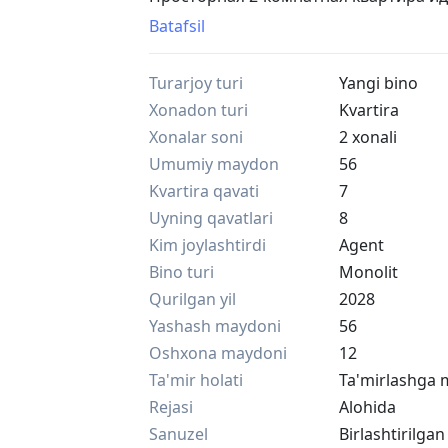
Площадь: 58,36 кв.м;
Batafsil
Этаж: 7-й из 9
Сдача проекта: июнь 2028 года.
Turarjoy turi
Yangi bino
Цена на этапе котлована — минимал
Полная стоимость квартиры: всего 44 
Xonadon turi
Kvartira
Первоначальный бюджет 30%:
Xonalar soni
2 xonali
Остаток: оформляется выгодная ипот
Umumiy maydon
56
Также доступна гибкая система расср
Kvartira qavati
7
Европейский комфорт: современная а
Безопасность 100%: полностью закры
Uyning qavatlari
8
Все цены строго от застройщика. Ра
Kim joylashtirdi
Agent
Прозрачно, безопасно, надежно.
Bino turi
Monolit
Пишите или звоните прямо сейчас —
Qurilgan yil
2028
ипотеке и забронирую лучший вариа
@suriya_kw | +99893 801 81 41
Yashash maydoni
56
Oshxona maydoni
12
Ta'mir holati
Ta'mirlashga 
Rejasi
Alohida
Sanuzel
Birlashtirilgan