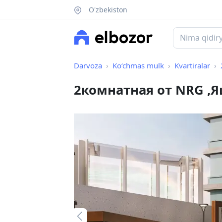
O'zbekiston
Darvoza
Ko‘chmas mulk
Kvartiralar
2комнатная от NRG ,Яш