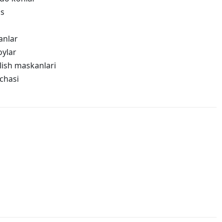
ss
anlar
oylar
lish maskanlari
chasi