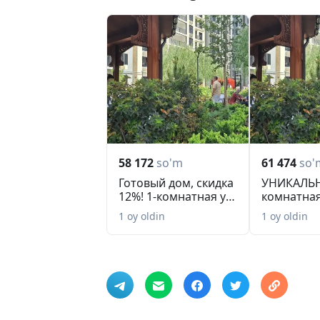
58 172
so'm
61 474
so'
Готовый дом, скидка
УНИКАЛЬН
12%! 1-комнатная у
комнатная
Alfraganus ...
Мирабадс
1 oy oldin
1 oy oldin
Ключи с...