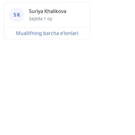
Suriya Khalikova
S K
Saytda
1 oy
Muallifning barcha eʼlonlari