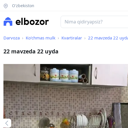
O'zbekiston
Darvoza
Ko‘chmas mulk
Kvartiralar
22 mavzeda 22 uyd
22 mavzeda 22 uyda