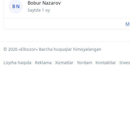
Bobur Nazarov
B N
Saytda
1 oy
Mu
© 2026 «Elbozor» Barcha huquqlar himoyalangan
Loyiha haqida
Reklama
Xizmatlar
Yordam
Kontaktlar
Inves