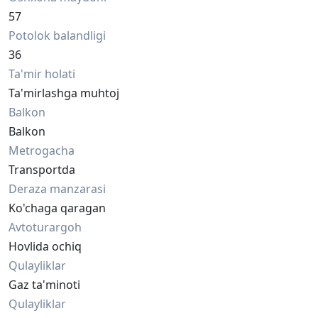
57
Potolok balandligi
36
Ta'mir holati
Ta'mirlashga muhtoj
Balkon
Balkon
Metrogacha
Transportda
Deraza manzarasi
Ko'chaga qaragan
Avtoturargoh
Hovlida ochiq
Qulayliklar
Gaz ta'minoti
Qulayliklar