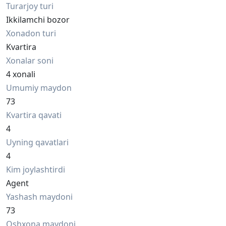
Turarjoy turi
Ikkilamchi bozor
Xonadon turi
Kvartira
Xonalar soni
4 xonali
Umumiy maydon
73
Kvartira qavati
4
Uyning qavatlari
4
Kim joylashtirdi
Agent
Yashash maydoni
73
Oshxona maydoni