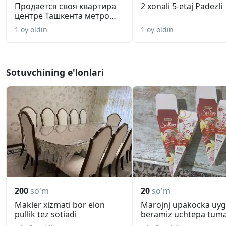
Продается своя квартира
2 xonali 5-etaj Padezli
центре Ташкента метро
Шахр...
1 oy oldin
1 oy oldin
Sotuvchining e'lonlari
200
so'm
20
so'm
Makler xizmati bor elon
Marojnj upakocka uy
pullik tez sotiadi
beramiz uchtepa tum
boyic...