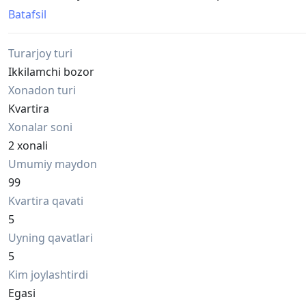
Asosiy ma'lumotlar:
Batafsil
Xonalar soni: 2 ta
Qavat: 5-qavat (5 qavatli uy)
Turarjoy turi
Holati: O'rtacha ta'mirlangan
Isitish tizimi: Markaziy
Ikkilamchi bozor
Qulay joylashuv:
Xonadon turi
Darhon bozori
Kvartira
Yangi bozor
Xonalar soni
8-sonli maktab
Bog'cha
2 xonali
24/7 Eshmurod Denta klinikasi
Umumiy maydon
Kundalik hayot uchun barcha zarur infratuzilmalar yaqin 
99
Narxi: 440 000 000 so'm
Kvartira qavati
Ipoteka qilish mumkun.
5
Uyning qavatlari
5
Kim joylashtirdi
Egasi