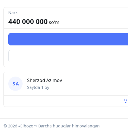
Narx
440 000 000
so'm
Sherzod Azimov
S A
Saytda
1 oy
Mu
© 2026 «Elbozor» Barcha huquqlar himoyalangan