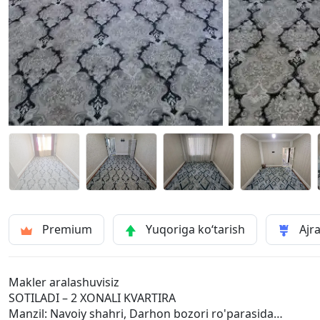
Premium
Yuqoriga ko‘tarish
Ajra
Makler aralashuvisiz
SOTILADI – 2 XONALI KVARTIRA
Manzil: Navoiy shahri, Darhon bozori ro'parasida