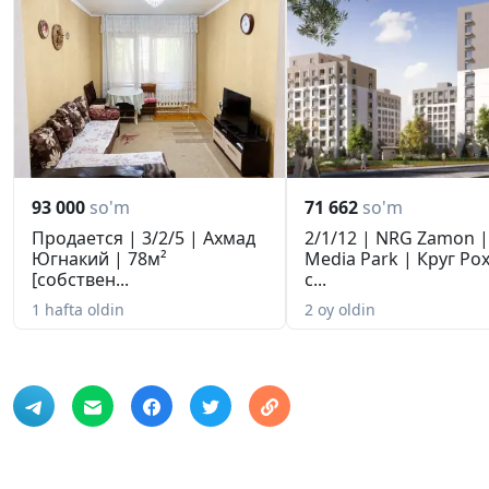
93 000
so'm
71 662
so'm
Продается | 3/2/5 | Ахмад
2/1/12 | NRG Zamon |
Югнакий | 78м²
Media Park | Круг Рох
[собствен...
с...
1 hafta oldin
2 oy oldin