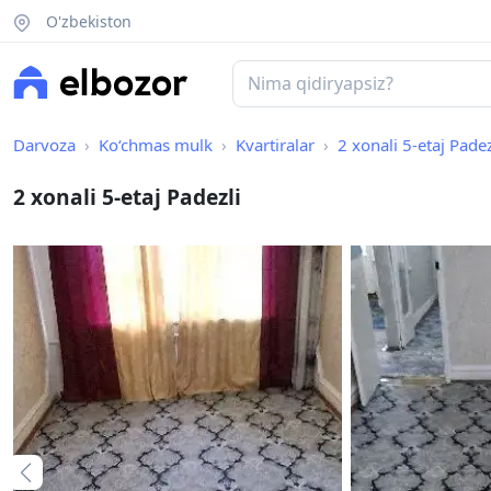
O'zbekiston
Darvoza
Ko‘chmas mulk
Kvartiralar
2 xonali 5-etaj Padez
2 xonali 5-etaj Padezli