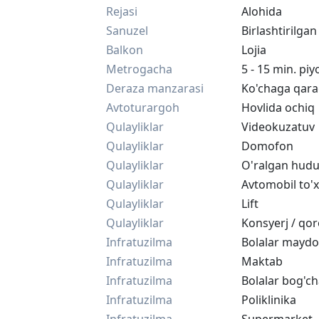
Rejasi
Alohida
Sanuzel
Birlashtirilgan
Balkon
Lojia
Metrogacha
5 - 15 min. pi
Deraza manzarasi
Ko'chaga qar
Avtoturargoh
Hovlida ochiq
Qulayliklar
Videokuzatuv
Qulayliklar
Domofon
Qulayliklar
O'ralgan hud
Qulayliklar
Avtomobil to'x
Qulayliklar
Lift
Qulayliklar
Konsyerj / qor
Infratuzilma
Bolalar maydo
Infratuzilma
Maktab
Infratuzilma
Bolalar bog'ch
Infratuzilma
Poliklinika