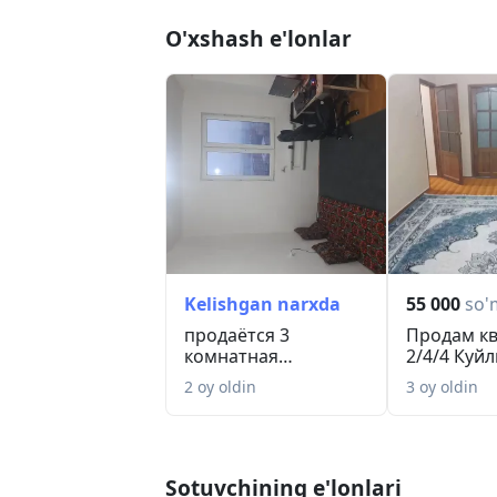
O'xshash e'lonlar
Kelishgan narxda
55 000
so'
продаётся 3
Продам к
комнатная
2/4/4 Куйл
квартиира
Поликлин
2 oy oldin
3 oy oldin
Sotuvchining e'lonlari