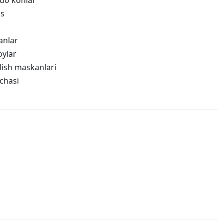
do'konlar
ss
anlar
oylar
lish maskanlari
chasi