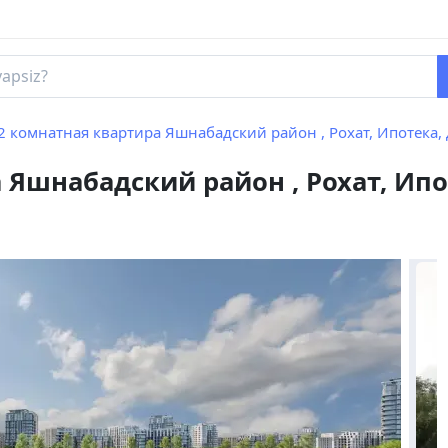
2 комнатная квартира Яшнабадский район , Рохат, Ипотека, Дом готов, Кадастр в 
 Яшнабадский район , Рохат, Ипо