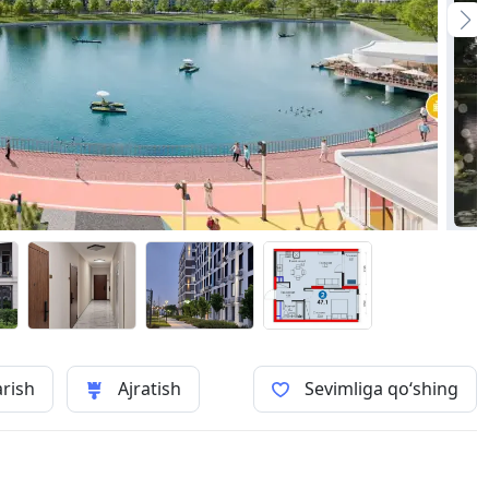
arish
Ajratish
Sevimliga qo‘shing