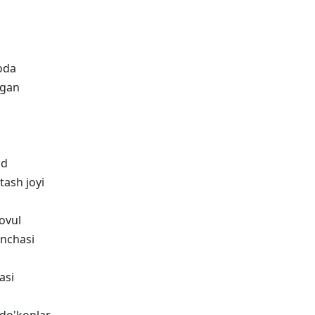
yoda
agan
ud
tash joyi
ovul
nchasi
asi