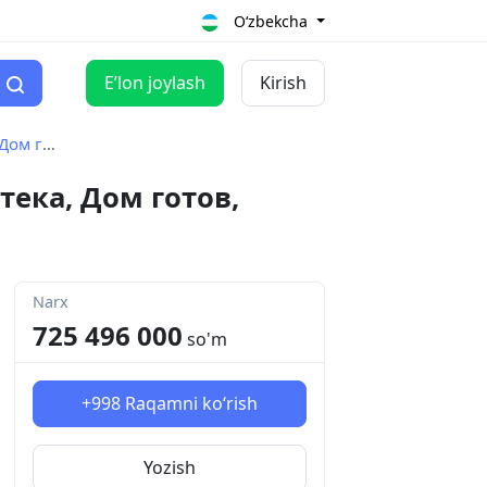
O‘zbekcha
Eʼlon joylash
Kirish
наличии
тека, Дом готов,
Narx
725 496 000
so'm
+998
Raqamni ko‘rish
Yozish