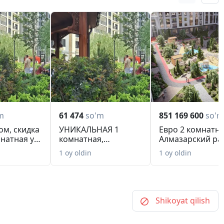
m
61 474
so'm
851 169 600
so'm
ом, скидка
УНИКАЛЬНАЯ 1
Евро 2 комнатна
мнатная у
комнатная,
Алмазарский ра
...
Мирабадский район,
круг Джоми.
1 oy oldin
1 oy oldin
Ключи с...
Shikoyat qilish