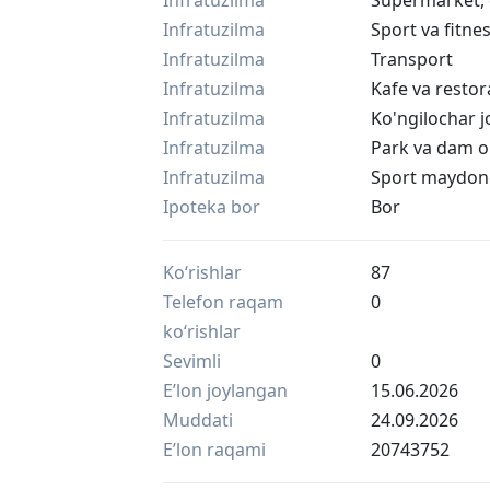
Infratuzilma
Supermarket, 
Infratuzilma
Sport va fitne
Infratuzilma
Transport
Infratuzilma
Kafe va restor
Infratuzilma
Ko'ngilochar j
Infratuzilma
Park va dam o
Infratuzilma
Sport maydon
Ipoteka bor
Bor
Ko‘rishlar
87
Telefon raqam
0
ko‘rishlar
Sevimli
0
Eʼlon joylangan
15.06.2026
Muddati
24.09.2026
Eʼlon raqami
20743752