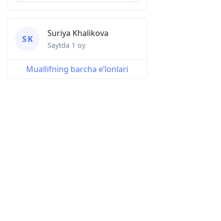
Suriya Khalikova
S K
Saytda
1 oy
Muallifning barcha eʼlonlari