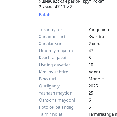
Яшнабадский район, круг Рохат
2 комн. 47,11 м2
5 этаж из 12
Batafsil
Цена недвижимости: 725 496 000 сум
Первоначальный взнос 20%: 145 104 
Turarjoy turi
Yangi bino
Ипотека доступна.
Безопасный двор без машин, охрана 
Xonadon turi
Kvartira
Современный фасад, витражные окна,
Xonalar soni
2 xonali
Современный фасад, витражные окна
Umumiy maydon
47
Приглашаем вас на персональный по
Kvartira qavati
5
Позвоните/напишите. Бесплатная ко
@suriya_kw | +99893 801 81 41
Uyning qavatlari
10
Kim joylashtirdi
Agent
Bino turi
Monolit
Qurilgan yil
2025
Yashash maydoni
25
Oshxona maydoni
6
Potolok balandligi
5
Ta'mir holati
Ta'mirlashga 