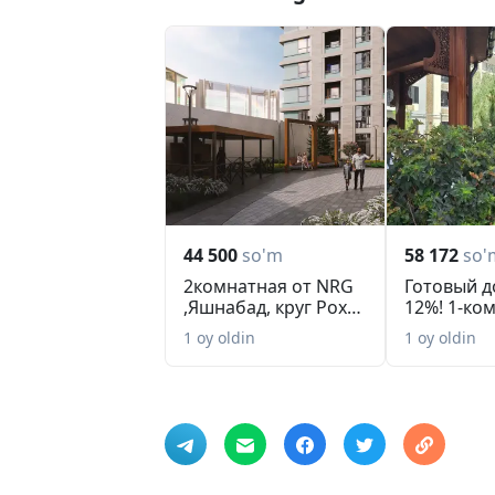
44 500
so'm
58 172
so'
2комнатная от NRG
Готовый д
,Яшнабад, круг Рохат
12%! 1-ко
всего 44 50...
Alfraganus 
1 oy oldin
1 oy oldin