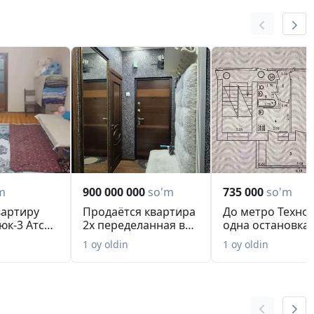
m
900 000 000
so'm
735 000
so'm
вартиру
Продаётся квартира
До метро Техно
юк-3 Атс
2х переделанная в
одна остановка.
ика#2
3х комнатную
1в2/2/4
1 oy oldin
1 oy oldin