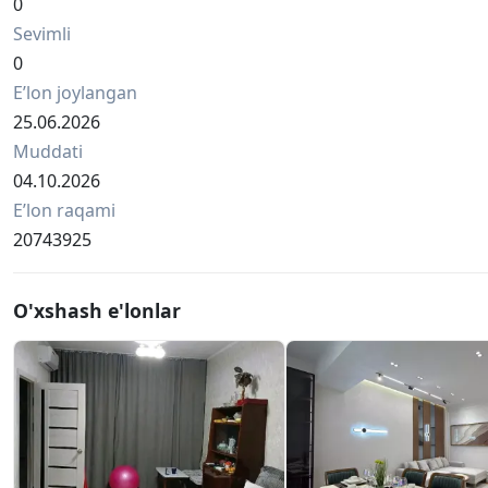
0
Sevimli
0
Eʼlon joylangan
25.06.2026
Muddati
04.10.2026
Eʼlon raqami
20743925
O'xshash e'lonlar