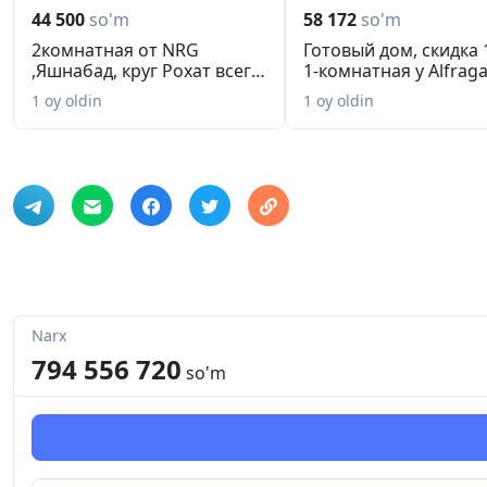
44 500
so'm
58 172
so'm
2комнатная от NRG
Готовый дом, скидка 
,Яшнабад, круг Рохат всего
1-комнатная у Alfragan
44 50...
1 oy oldin
1 oy oldin
Narx
794 556 720
so'm