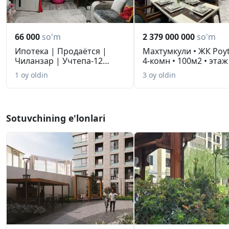
66 000
so'm
2 379 000 000
so'm
Ипотека | Продаётся |
Махтумкули • ЖК Poyt
Чиланзар | Учтепа-12
4-комн • 100м2 • этаж 5
Фархадс...
1 oy oldin
3 oy oldin
Sotuvchining e'lonlari