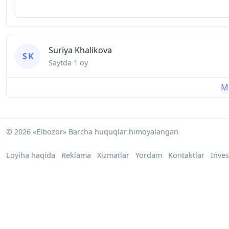
Suriya Khalikova
S K
Saytda
1 oy
Mu
© 2026 «Elbozor» Barcha huquqlar himoyalangan
Loyiha haqida
Reklama
Xizmatlar
Yordam
Kontaktlar
Inves