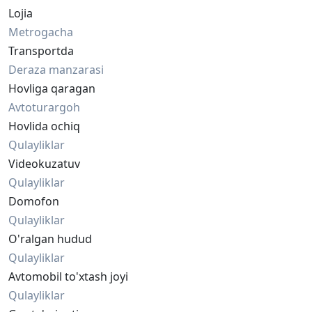
Lojia
Metrogacha
Transportda
Deraza manzarasi
Hovliga qaragan
Avtoturargoh
Hovlida ochiq
Qulayliklar
Videokuzatuv
Qulayliklar
Domofon
Qulayliklar
O'ralgan hudud
Qulayliklar
Avtomobil to'xtash joyi
Qulayliklar