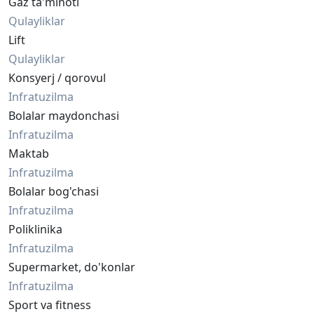
Gaz ta'minoti
Qulayliklar
Lift
Qulayliklar
Konsyerj / qorovul
Infratuzilma
Bolalar maydonchasi
Infratuzilma
Maktab
Infratuzilma
Bolalar bog'chasi
Infratuzilma
Poliklinika
Infratuzilma
Supermarket, do'konlar
Infratuzilma
Sport va fitness