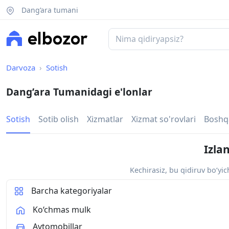
Dang’ara tumani
Darvoza
Sotish
Dang’ara Tumanidagi e'lonlar
Sotish
Sotib olish
Xizmatlar
Xizmat so'rovlari
Boshq
Izla
Kechirasiz, bu qidiruv bo‘yi
Barcha kategoriyalar
Ko‘chmas mulk
Avtomobillar