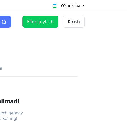
O‘zbekcha
Eʼlon joylash
Kirish
a
pilmadi
 hech qanday
 ko‘ring!