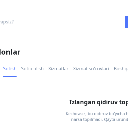
lonlar
Sotish
Sotib olish
Xizmatlar
Xizmat so'rovlari
Boshq
Izlangan qidiruv to
Kechirasiz, bu qidiruv bo‘yicha
narsa topilmadi. Qayta urunib