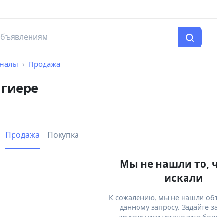
рналы
Продажа
нгиере
Продажа
Покупка
Мы не нашли то, 
искали
К сожалению, мы не нашли об
данному запросу. Задайте з
другому или установите бол