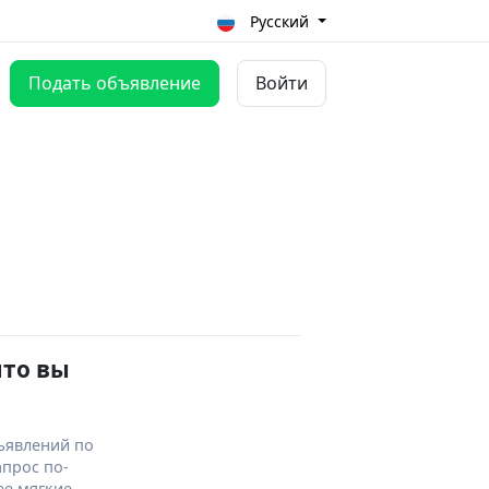
Русский
Подать объявление
Войти
что вы
ъявлений по
апрос по-
ее мягкие