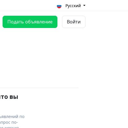
Русский
Подать объявление
Войти
что вы
ъявлений по
апрос по-
ее мягкие