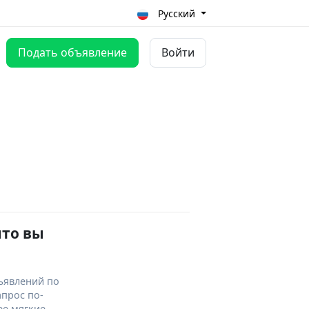
Русский
Подать объявление
Войти
что вы
ъявлений по
апрос по-
ее мягкие