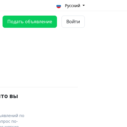
Русский
Подать объявление
Войти
что вы
ъявлений по
апрос по-
ее мягкие