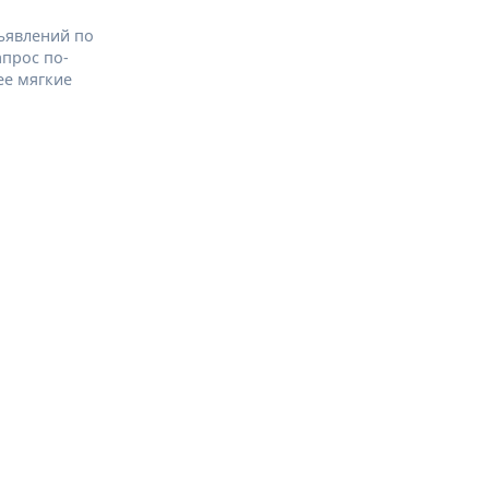
ъявлений по
апрос по-
ее мягкие