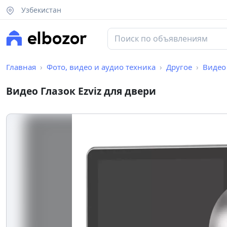
Узбекистан
Главная
Фото, видео и аудио техника
Другое
Видео 
Видео Глазок Ezviz для двери