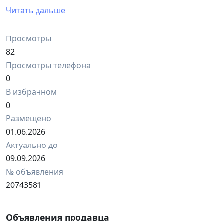
Услуга доступна для ограниченного списка документо
Читать дальше
Позвоните нам и мы с вами все обсудим нюансы по те
Мы на связи, трудимся 24/7, письменный переводим д
Просмотры
документов.
Бюро переводов intertext
82
Просмотры телефона
0
В избранном
0
Размещено
01.06.2026
Актуально до
09.09.2026
№ объявления
20743581
Объявления продавца