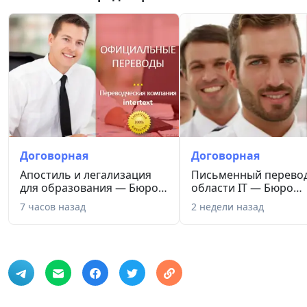
Договорная
Договорная
Апостиль и легализация
Письменный перевод
для образования — Бюро
области IT — Бюро
пере...
переводов I...
7 часов назад
2 недели назад