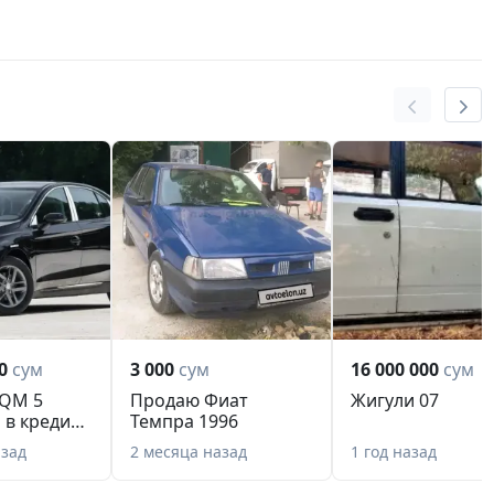
0
сум
3 000
сум
16 000 000
сум
QM 5
Продаю Фиат
Жигули 07
 в кредит
Темпра 1996
к о дохо...
азад
2 месяца назад
1 год назад