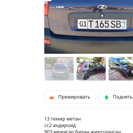
Премировать
Поднят
13 темир метан
сс2 андироид
903 межигар билан жихозланган