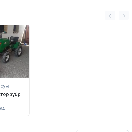
сум
тор зубр
зад