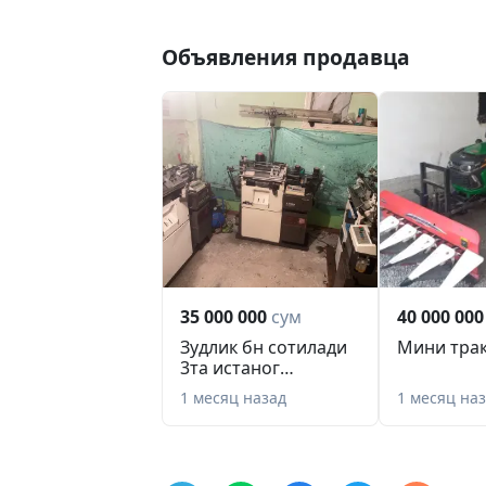
Объявления продавца
35 000 000
сум
40 000 000
Зудлик бн сотилади
Мини трак
3та истаног
1аверлог 10кллас
1 месяц назад
1 месяц на