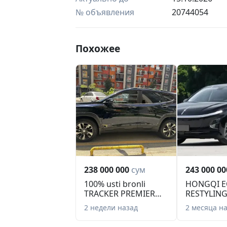
№ объявления
20744054
Похожее
238 000 000
сум
243 000 00
100% usti bronli
HONGQI E
TRACKER PREMIER
RESTYLING
PLUS 2025, TOZA. ...
без справо
2 недели назад
2 месяца н