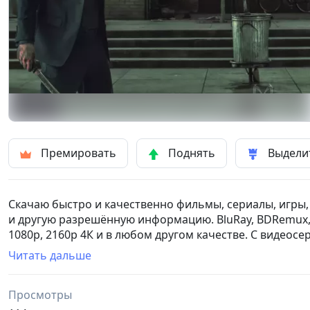
Премировать
Поднять
Выдели
Скачаю быстро и качественно фильмы, сериалы, игры,
и другую разрешённую информацию. BluRay, BDRemux,
1080р, 2160р 4К и в любом другом качестве. С видеосе
трекеров, с яндекс и гугл дисков. 1 Гбайт = 1000 сум. 
Читать дальше
от объёма, количества и сложности файлов. Минимальн
Просмотры