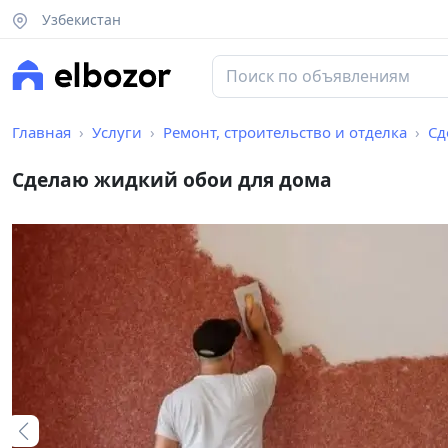
Узбекистан
Главная
Услуги
Ремонт, строительство и отделка
Сд
Сделаю жидкий обои для дома