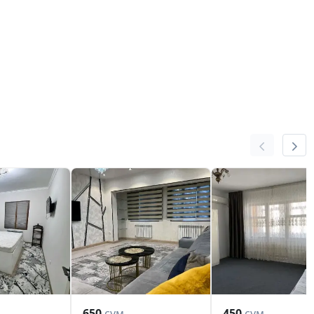
650
сум
450
сум