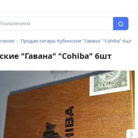
итания
Продам сигары Кубинские "Гавана" "Cohiba" 6шт
кие "Гавана" "Cohiba" 6шт