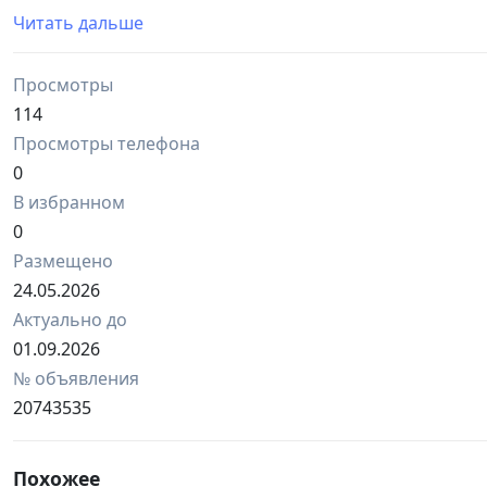
Ширина: 140 см
Читать дальше
Очень прочный и тяжёлый — сделан из хорошего дер
Устойчивый, надёжный, прослужит ещё много лет
Просмотры
Отлично подойдёт для:
пекарни
114
продуктового магазина
Просмотры телефона
кондитерской
0
мини-маркета
В избранном
Комплектация:
* 6 плетёных корзин
0
* Каждая корзина ранее покупалась примерно по 100 
Размещено
* Отдаю вместе со стеллажом в подарок
24.05.2026
Актуально до
01.09.2026
№ объявления
20743535
Похожее