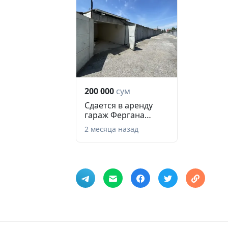
200 000
сум
Сдается в аренду
гараж Фергана
Киргили Ijaraga
2 месяца назад
Omb...