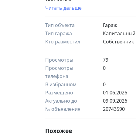
крыша не течет
Читать дальше
есть подвал
находится в Фергане Киргили ( облас
Тип объекта
Гараж
Возможно Расрочка/Аренда
Omborxona sotiladi
Тип гаража
Капитальный
Xolati yahshi
Кто разместил
Собственник
svet bor
tom yahshi, suv okmedi
podval bor
Просмотры
79
Fargona KIRGILI ( Oblastnoy bolnisa )
Просмотры
0
телефона
В избранном
0
Размещено
01.06.2026
Актуально до
09.09.2026
№ объявления
20743590
Похожее