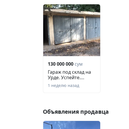
130 000 000
сум
Гараж под склад на
Урде. Успейте.
Документ есть. M...
1 неделю назад
Объявления продавца