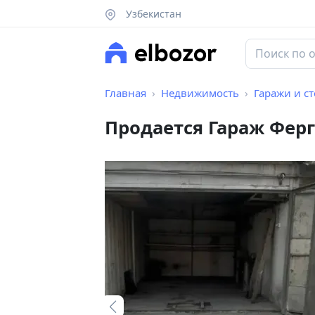
Узбекистан
Главная
Недвижимость
Гаражи и с
Продается Гараж Ферга