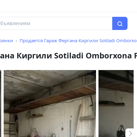
тоянки
Продается Гараж Фергана Киргили Sotiladi Omborxona F
на Киргили Sotiladi Omborxona Fa