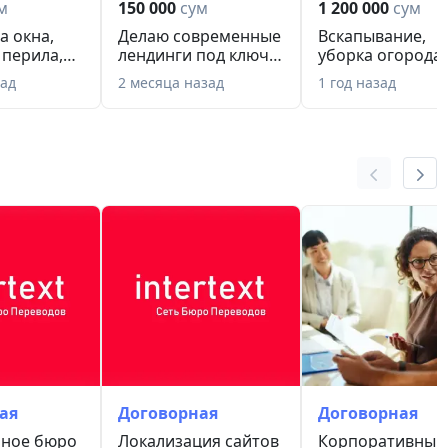
м
150 000
сум
1 200 000
сум
33
а окна,
Делаю современные
Вскапывание,
 перила,
лендинги под ключ
уборка огорода.
, нав...
за 3 дня. — Ин...
Культиватор. В
зад
2 месяца назад
1 год назад
му...
льных переводов INTERTEXT, вы получаете надежного
ми специалистами, который гарантирует точный и
нтов любой сложности и тематики. Обращайтесь к нам
кого сопровождения бизнеса и личных дел в
ая
Договорная
Договорная
ное бюро
Локализация сайтов
Корпоративный