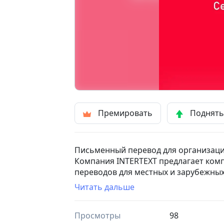
Премировать
Поднят
Письменный перевод для организаци
Компания INTERTEXT предлагает ком
переводов для местных и зарубежных
направлением нашей деятельности.
Читать дальше
Наши профессиональные письменные
(синхронный и последовательный), т
Просмотры
98
Мы обеспечиваем полный спектр лин