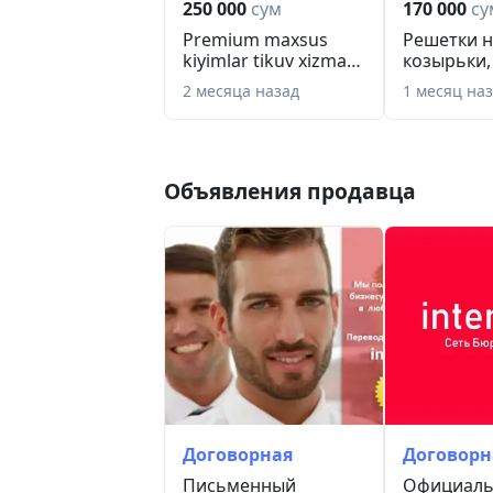
250 000
сум
170 000
су
Мирзо-Улугбекский – тел. (97) 143-71-
Premium maxsus
Решетки н
Яккасарайский – тел. (97) 480-70-33
kiyimlar tikuv xizmati
козырьки,
Юнусабадский – тел. (97) 480-59-33
Премиальный ...
ограждения
2 месяца назад
1 месяц на
Учтепинский – тел. (97) 480-62-33
Чиланзарский – тел. (97) 460-65-33
Выбирая бюро письменных и нотариа
партнёра с высококвалифицированны
Объявления продавца
качественный перевод ваших докуме
для профессионального лингвистичес
Ташкенте.
Договорная
Договорн
Письменный
Официаль