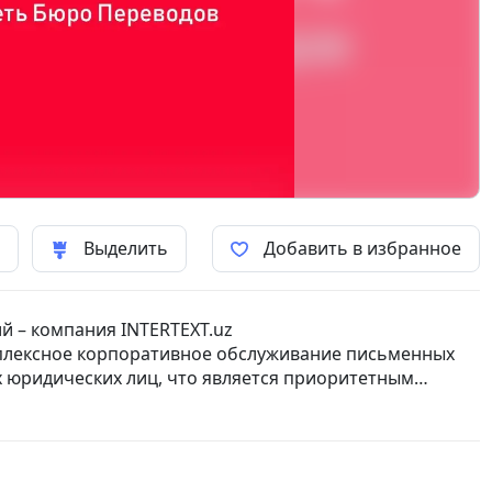
ь
Выделить
Добавить в избранное
й – компания INTERTEXT.uz
плексное корпоративное обслуживание письменных
 юридических лиц, что является приоритетным
 переводчики выполняют как устный перевод
ак и письменный перевод документов любой тематики.
гвистических услуг и комплексное сопровождение