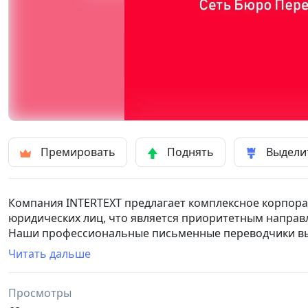
Премировать
Поднять
Выдели
Компания INTERTEXT предлагает комплексное корпор
юридических лиц, что является приоритетным направ
Наши профессиональные письменные переводчики вып
письменный перевод документов любой тематики. Мы 
Читать дальше
сопровождение корпоративных и личных документов,
Просмотры
Наши услуги включают: