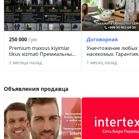
Чиланзарский – тел. (97) 460-65-33
Выбирая бюро письменных и нотариальных переводов 
высококвалифицированными специалистами, который 
сложности и тематики. Обращайтесь к нам для профе
Ташкенте.
250 000
сум
Договорная
Premium maxsus kiyimlar
Уничтoжение любыx
tikuv xizmati Премиальный
насекoмыx. Гаpантия.
...
запаха.
2 месяца назад
1 месяц назад
Объявления продавца