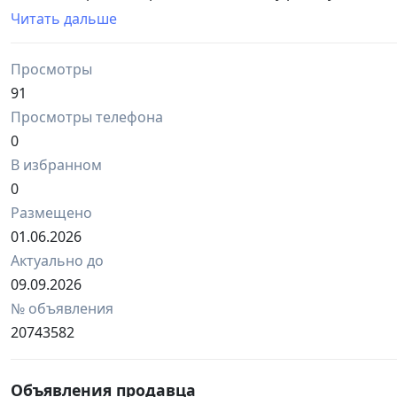
позволяет нам выполнять письменный переводы точно
Читать дальше
Позвоните нам и мы с вами все обсудим нюансы по те
Мы на связи, трудимся 24/7, переводим документы с/н
Просмотры
Бюро переводов intertext
www.intertext.uz
91
Просмотры телефона
0
В избранном
0
Размещено
01.06.2026
Актуально до
09.09.2026
№ объявления
20743582
Объявления продавца