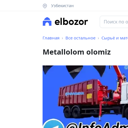
Узбекистан
Главная
Все остальное
Сырьё и ма
Metallolom olomiz