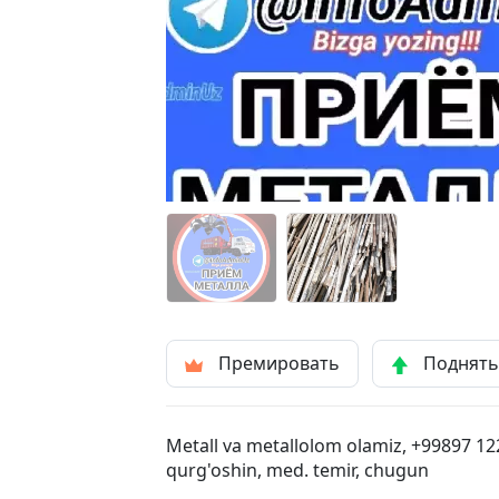
Премировать
Поднят
Metall va metallolom olamiz, +99897 122
qurg'oshin, med. temir, chugun