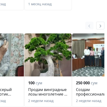
го языка
подготовка к школе
азад
1 месяц назад
100
сум
250 000
сум
 серый
Продам винградные
Создам
отик
лозы многолетние и
профессиональ
тутовое дерев...
Резюме, CV на
азад
2 недели назад
2 недели назад
ается...
английском,р...