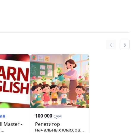
ая
100 000
сум
ll Master -
Репетитор
р
начальных классов +