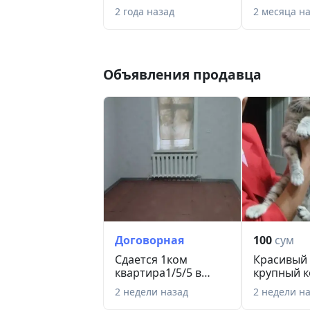
английском языке
Английско
2 года назад
2 месяца н
Объявления продавца
Договорная
100
сум
Сдается 1ком
Красивый
квартира1/5/5 в
крупный к
доме над метро
скотиш
2 недели назад
2 недели н
БИЙ.
Пристраив