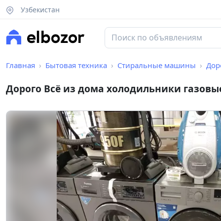
Узбекистан
Главная
Бытовая техника
Стиральные машины
Доро
Дорого Всё из дома холодильники газо