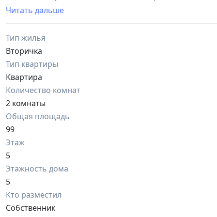
Asosiy ma'lumotlar:
Читать дальше
Xonalar soni: 2 ta
Qavat: 5-qavat (5 qavatli uy)
Тип жилья
Holati: O'rtacha ta'mirlangan
Isitish tizimi: Markaziy
Вторичка
Qulay joylashuv:
Тип квартиры
Darhon bozori
Квартира
Yangi bozor
Количество комнат
8-sonli maktab
Bog'cha
2 комнаты
24/7 Eshmurod Denta klinikasi
Общая площадь
Kundalik hayot uchun barcha zarur infratuzilmalar yaqin 
99
Narxi: 440 000 000 so'm
Этаж
Ipoteka qilish mumkun.
5
Этажность дома
5
Кто разместил
Собственник