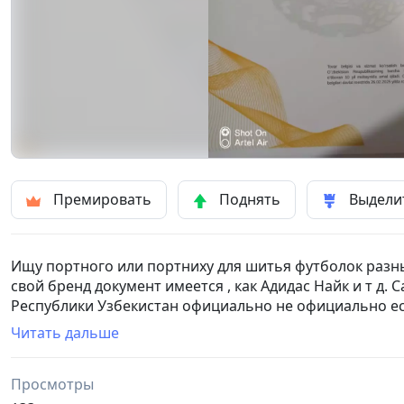
Премировать
Поднять
Выдели
Ищу портного или портниху для шитья футболок разных
свой бренд документ имеется , как Адидас Найк и т д. 
Республики Узбекистан официально не официально ест
+998958848432 мой смартфон(телефон) номер.
Читать дальше
Просмотры