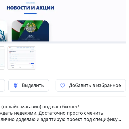
ь
Выделить
Добавить в избранное
 (онлайн-магазин) под ваш бизнес!
 ждать неделями. Достаточно просто сменить
 лично доделаю и адаптирую проект под специфику
сов, и это уже входит в стоимость ,это значит сайт